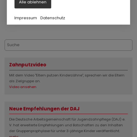
Alle ablehnen
Impressum
Datenschutz
Zahnputzvideo
Mit dem Video "Eltern putzen Kinderzähne", sprechen wir die Eltern
als Zielgruppe an.
Video ansehen
Neue Empfehlungen der DAJ
Die Deutsche Arbeitsgemeinschaft für Jugendzahnpflege (DAJ) e.
V. hat erweiterte Empfehlungen und Botschaften zu den Inhalten
der Gruppenprophylaxe für unter 3-jährige Kinder veröffentlicht.
mehr...