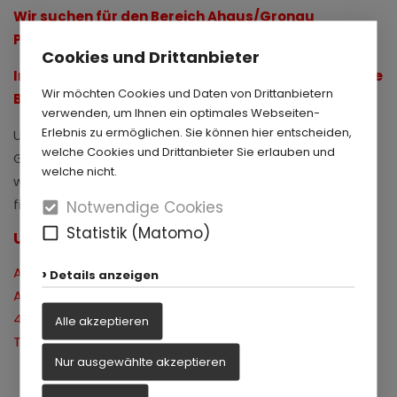
Wir suchen für den Bereich Ahaus/Gronau
Personal.
Cookies und Drittanbieter
In der Rubrik Stellenangebote finden Sie die genaue
Wir möchten Cookies und Daten von Drittanbietern
Beschreibung.
verwenden, um Ihnen ein optimales Webseiten-
Erlebnis zu ermöglichen. Sie können hier entscheiden,
Unsere Programme für Kindertageseinrichtungen und
welche Cookies und Drittanbieter Sie erlauben und
Grundschulen im Kreis Borken sind kostenfrei und
welche nicht.
werden von allen gesetzlichen Krankenkassen
finanziert!
Notwendige Cookies
Statistik (Matomo)
Unsere Kontaktdaten:
Arbeitskreis Zahngesundheit im Kreis Borken
Details anzeigen
Alter Kasernenring 4
46325 Borken
Alle akzeptieren
Tel.: 02861 - 80323 60
Nur ausgewählte akzeptieren