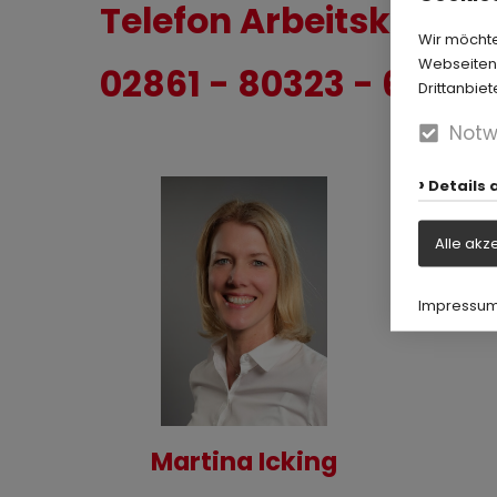
Telefon Arbeitskreis 
Wir möchte
Webseiten-
02861 - 80323 - 60
Drittanbiet
Notw
Details 
Alle akz
Impressu
Martina Icking