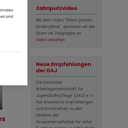
Zahnputzvideo
timales
ies und
Mit dem Video "Eltern putzen
Kinderzähne", sprechen wir die
Eltern als Zielgruppe an.
Video ansehen
Neue Empfehlungen
der DAJ
Die Deutsche
Arbeitsgemeinschaft für
Jugendzahnpflege (DAJ) e. V.
hat erweiterte Empfehlungen
und Botschaften zu den
Inhalten der
es
Gruppenprophylaxe für unter